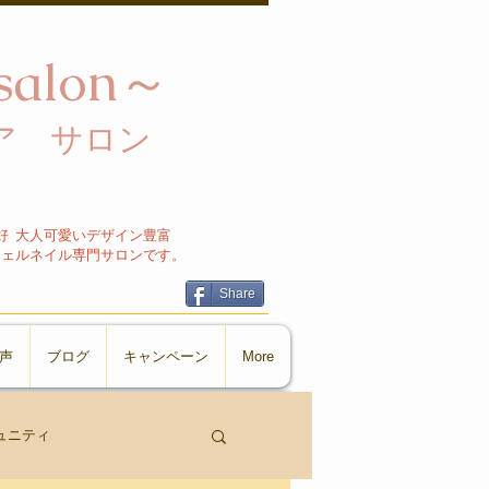
e salon～
 サロン​
好 大人可愛いデザイン豊富
ジェルネイル専門サロンです。
Share
声
ブログ
キャンペーン
More
ュニティ