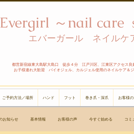
Evergirl ～nail car
エバーガール ネイルケア
都営新宿線東大島駅大島口 徒歩４分 江戸川区、江東区アクセス良
お子様連れ大歓迎 バイオジェル、カルジェル使用のネイルケア＆
ご予約方法／場所
ハンド
フット
巻き爪・深爪
お客様の
のお知らせ
基本情報
お客様の声
今すぐ始める
コミ