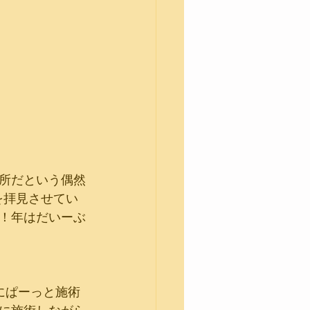
所だという偶然
を拝見させてい
！年はだいーぶ
にぱーっと施術