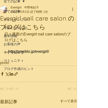
全ての記事
Everigirl 中野有紀子
全ての記事
2013年5月1日
読了時間: 1分
Evergirl nail care salon の
ネイルサンプル
ブログはこちら
季節のお知らせ
日々更新のEvergirl nail care salonのブ
基本情報
ログはこちら 
お客様の声
→
http://ameblo.jp/evergirl/
今すぐ始める
コミュニティ
photo
ブログ作成のヒント
すべて表示
最新記事